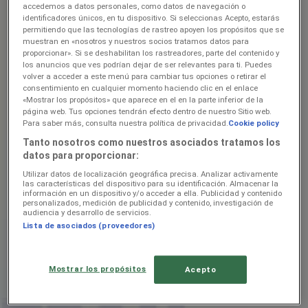
accedemos a datos personales, como datos de navegación o
identificadores únicos, en tu dispositivo. Si seleccionas Acepto, estarás
{"numCatalogs":0}
permitiendo que las tecnologías de rastreo apoyen los propósitos que se
muestran en «nosotros y nuestros socios tratamos datos para
Kiti vartotojai taip pat žiūrėjo šiuos
proporcionar». Si se deshabilitan los rastreadores, parte del contenido y
los anuncios que ves podrían dejar de ser relevantes para ti. Puedes
leidinius
volver a acceder a este menú para cambiar tus opciones o retirar el
consentimiento en cualquier momento haciendo clic en el enlace
«Mostrar los propósitos» que aparece en el en la parte inferior de la
página web. Tus opciones tendrán efecto dentro de nuestro Sitio web.
Paskutinės
Para saber más, consulta nuestra política de privacidad.
Cookie policy
valandos
šiems
Tanto nosotros como nuestros asociados tratamos los
sutaupymams
datos para proporcionar:
išnaudoti
Utilizar datos de localización geográfica precisa. Analizar activamente
las características del dispositivo para su identificación. Almacenar la
información en un dispositivo y/o acceder a ella. Publicidad y contenido
personalizados, medición de publicidad y contenido, investigación de
audiencia y desarrollo de servicios.
Thomas
Lista de asociados (proveedores)
Philipps
Thomas
Mostrar los propósitos
Acepto
Philipps
leidinys
rugpjucio