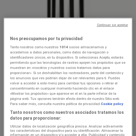
Aibé
Dusetų g. 36, Antalieptė
Continuar sin aceptar
162 m
Uždaryta
Nos preocupamos por tu privacidad
Tanto nosotros como nuestros
1014
socios almacenamos y
accedemos a datos personales, como datos de navegación o
identificadores únicos, en tu dispositivo. Si seleccionas Acepto, estarás
Aibé
permitiendo que las tecnologías de rastreo apoyen los propósitos que se
muestran en «nosotros y nuestros socios tratamos datos para
Didžioji g. 4, Daugailiai
proporcionar». Si se deshabilitan los rastreadores, parte del contenido y
los anuncios que ves podrían dejar de ser relevantes para ti. Puedes
7.9 km
volver a acceder a este menú para cambiar tus opciones o retirar el
consentimiento en cualquier momento haciendo clic en el enlace
Uždaryta
«Mostrar los propósitos» que aparece en el en la parte inferior de la
página web. Tus opciones tendrán efecto dentro de nuestro Sitio web.
Para saber más, consulta nuestra política de privacidad.
Cookie policy
Tanto nosotros como nuestros asociados tratamos los
Aibé
datos para proporcionar:
Melioratorių g. 9, Užtiltės k.
Utilizar datos de localización geográfica precisa. Analizar activamente
las características del dispositivo para su identificación. Almacenar la
8.9 km
información en un dispositivo y/o acceder a ella. Publicidad y contenido