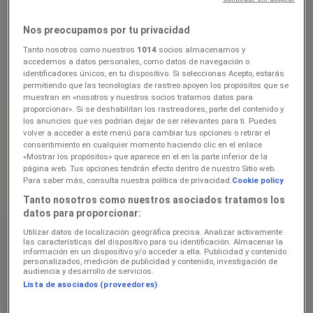
Nos preocupamos por tu privacidad
Tanto nosotros como nuestros
1014
socios almacenamos y
accedemos a datos personales, como datos de navegación o
identificadores únicos, en tu dispositivo. Si seleccionas Acepto, estarás
permitiendo que las tecnologías de rastreo apoyen los propósitos que se
muestran en «nosotros y nuestros socios tratamos datos para
proporcionar». Si se deshabilitan los rastreadores, parte del contenido y
los anuncios que ves podrían dejar de ser relevantes para ti. Puedes
volver a acceder a este menú para cambiar tus opciones o retirar el
consentimiento en cualquier momento haciendo clic en el enlace
Patikrinkite Moki-veži kainas kituose
«Mostrar los propósitos» que aparece en el en la parte inferior de la
página web. Tus opciones tendrán efecto dentro de nuestro Sitio web.
regionuose
Para saber más, consulta nuestra política de privacidad.
Cookie policy
Tanto nosotros como nuestros asociados tratamos los
datos para proporcionar:
Utilizar datos de localización geográfica precisa. Analizar activamente
Moki-veži
las características del dispositivo para su identificación. Almacenar la
información en un dispositivo y/o acceder a ella. Publicidad y contenido
personalizados, medición de publicidad y contenido, investigación de
UAB Makveža - Pagrindinis Moki-vezi
audiencia y desarrollo de servicios.
kaininis leidinys
Lista de asociados (proveedores)