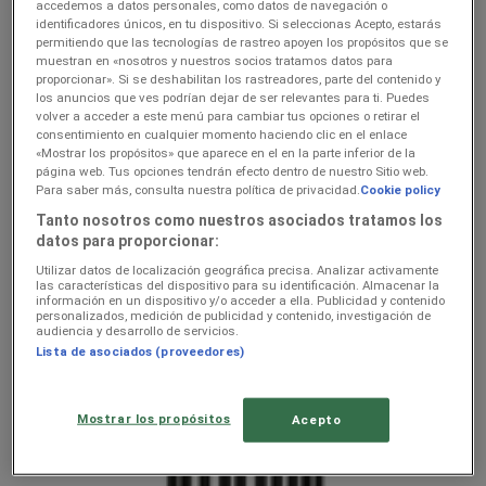
accedemos a datos personales, como datos de navegación o
identificadores únicos, en tu dispositivo. Si seleccionas Acepto, estarás
{"numCatalogs":0}
permitiendo que las tecnologías de rastreo apoyen los propósitos que se
muestran en «nosotros y nuestros socios tratamos datos para
Kiti vartotojai taip pat žiūrėjo šiuos
proporcionar». Si se deshabilitan los rastreadores, parte del contenido y
los anuncios que ves podrían dejar de ser relevantes para ti. Puedes
leidinius
volver a acceder a este menú para cambiar tus opciones o retirar el
consentimiento en cualquier momento haciendo clic en el enlace
«Mostrar los propósitos» que aparece en el en la parte inferior de la
página web. Tus opciones tendrán efecto dentro de nuestro Sitio web.
Ką
Para saber más, consulta nuestra política de privacidad.
Cookie policy
tik
pridėta
Tanto nosotros como nuestros asociados tratamos los
datos para proporcionar:
ŽIRNIS
Utilizar datos de localización geográfica precisa. Analizar activamente
las características del dispositivo para su identificación. Almacenar la
información en un dispositivo y/o acceder a ella. Publicidad y contenido
Aibe.
personalizados, medición de publicidad y contenido, investigación de
Leidinys
audiencia y desarrollo de servicios.
Lista de asociados (proveedores)
Nr.
15
2026.08.06
Mostrar los propósitos
Acepto
2026.08.18
Kainų