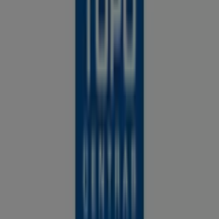
mieste Kaunas
Kas yra TECHNORAMA
TECHNORAMA – vienas didžiausių buitinės technikos ir
elektronikos mažmeninės prekybos tinklų Vakarų Lietuvoje,
turintis parduotuvių Klaipėdoje, Šilutėje, Gargžduose ir
Plungėje, o taip pat veikiantis internetu. Įmonėje dirba daugiau
nei 120 darbuotojų, o veiklą palaiko apie 300 prekybos ir
aptarnavimo partnerių.
TECHNORAMA leidiniai ir akcijos
TECHNORAMA asortimente – televizoriai, kompiuteriai,
telefonai, smulki buitinė technika ir kiti elektronikos prietaisai
patraukliomis kainomis. Visus naujausius TECHNORAMA
leidinius ir akcijas rasite surinktus svetainėje prospecto.lt.
TECHNORAMA paslaugos
Klientams siūloma įsigyti prekes išsimokėtinai be papildomo