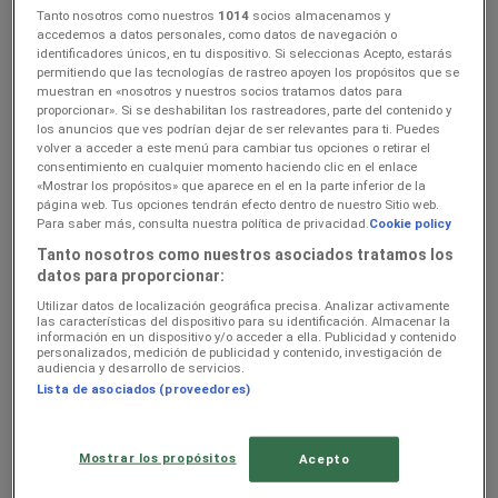
Tanto nosotros como nuestros
1014
socios almacenamos y
TECHNORAMA Kaunas –
accedemos a datos personales, como datos de navegación o
identificadores únicos, en tu dispositivo. Si seleccionas Acepto, estarás
akcijos, leidiniai ir nuolaidos
permitiendo que las tecnologías de rastreo apoyen los propósitos que se
muestran en «nosotros y nuestros socios tratamos datos para
proporcionar». Si se deshabilitan los rastreadores, parte del contenido y
los anuncios que ves podrían dejar de ser relevantes para ti. Puedes
volver a acceder a este menú para cambiar tus opciones o retirar el
Sekti dėl pasiūlymų
consentimiento en cualquier momento haciendo clic en el enlace
«Mostrar los propósitos» que aparece en el en la parte inferior de la
Netrukus paskelbsime TECHNORAMA pasiūlymus
página web. Tus opciones tendrán efecto dentro de nuestro Sitio web.
Para saber más, consulta nuestra política de privacidad.
Cookie policy
Reklama
Tanto nosotros como nuestros asociados tratamos los
datos para proporcionar:
Utilizar datos de localización geográfica precisa. Analizar activamente
las características del dispositivo para su identificación. Almacenar la
información en un dispositivo y/o acceder a ella. Publicidad y contenido
personalizados, medición de publicidad y contenido, investigación de
audiencia y desarrollo de servicios.
Lista de asociados (proveedores)
Mostrar los propósitos
Acepto