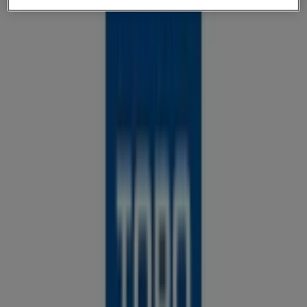
{"numCatalogs":0}
Vietinės DIY alternatyvos šalia miesto
Kaunas
Avitela
ElektroMarkt
Kilobaitas
OGMINA
TECHNORAMA
TOPO CENTRAS
Sutaupykite maksimaliai su
TECHNORAMA savaitiniais leidiniais