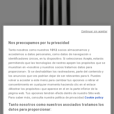
Dar 3 dienos
LIDL
Continuar sin aceptar
Keturiose LIDL parduotuvėse
Nos preocupamos por tu privacidad
Kainų duomenys galioja iki 08-9
1.3 km - Kėdainiai
Dar 3 dienos
Tanto nosotros como nuestros
1012
socios almacenamos y
accedemos a datos personales, como datos de navegación o
identificadores únicos, en tu dispositivo. Si seleccionas Acepto, estarás
permitiendo que las tecnologías de rastreo apoyen los propósitos que se
LIDL
muestran en «nosotros y nuestros socios tratamos datos para
proporcionar». Si se deshabilitan los rastreadores, parte del contenido y
los anuncios que ves podrían dejar de ser relevantes para ti. Puedes
Nuo rugpjūčio 3 d.
volver a acceder a este menú para cambiar tus opciones o retirar el
consentimiento en cualquier momento haciendo clic en el enlace
Kainų duomenys galioja iki 08-9
1.3 km - Kėdainiai
«Mostrar los propósitos» que aparece en el en la parte inferior de la
página web. Tus opciones tendrán efecto dentro de nuestro Sitio web.
Para saber más, consulta nuestra política de privacidad.
Cookie policy
Tanto nosotros como nuestros asociados tratamos los
LIDL
datos para proporcionar: