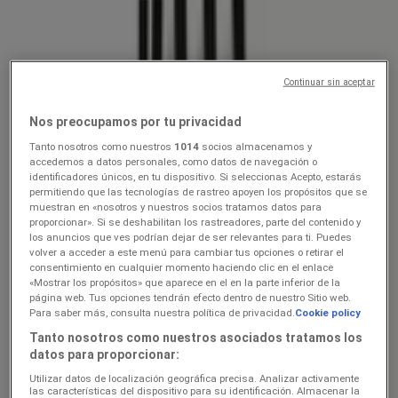
Aibé
Laisvės g. 6A, Kretinga
241 m
Continuar sin aceptar
Atidaryta
Nos preocupamos por tu privacidad
Tanto nosotros como nuestros
1014
socios almacenamos y
accedemos a datos personales, como datos de navegación o
Aibé
identificadores únicos, en tu dispositivo. Si seleccionas Acepto, estarás
permitiendo que las tecnologías de rastreo apoyen los propósitos que se
Kęstučio g. 33, Kretinga
muestran en «nosotros y nuestros socios tratamos datos para
proporcionar». Si se deshabilitan los rastreadores, parte del contenido y
331 m
los anuncios que ves podrían dejar de ser relevantes para ti. Puedes
volver a acceder a este menú para cambiar tus opciones o retirar el
Atidaryta
consentimiento en cualquier momento haciendo clic en el enlace
«Mostrar los propósitos» que aparece en el en la parte inferior de la
página web. Tus opciones tendrán efecto dentro de nuestro Sitio web.
Para saber más, consulta nuestra política de privacidad.
Cookie policy
Aibé
Tanto nosotros como nuestros asociados tratamos los
datos para proporcionar:
Vilniaus g. 10, Kretinga
Utilizar datos de localización geográfica precisa. Analizar activamente
805 m
las características del dispositivo para su identificación. Almacenar la