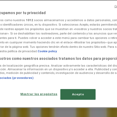
Co
cupamos por tu privacidad
tros como nuestros
1012
socios almacenamos y accedemos a datos personales, com
 identificadores únicos, en tu dispositivo. Si seleccionas Acepto, estarás permitiend
 de rastreo apoyen los propósitos que se muestran en «nosotros y nuestros socios tr
ionar». Si se deshabilitan los rastreadores, parte del contenido y los anuncios que ve
antes para ti. Puedes volver a acceder a este menú para cambiar tus opciones o retira
nto en cualquier momento haciendo clic en el enlace «Mostrar los propósitos» que ap
erior de la página web. Tus opciones tendrán efecto dentro de nuestro Sitio web. Para 
stra política de privacidad.
Cookie policy
sotros como nuestros asociados tratamos los datos para proporci
os de localización geográfica precisa. Analizar activamente las características del dis
ación. Almacenar la información en un dispositivo y/o acceder a ella. Publicidad y co
os, medición de publicidad y contenido, investigación de audiencia y desarrollo de se
sociados (proveedores)
Mostrar los propósitos
Acepto