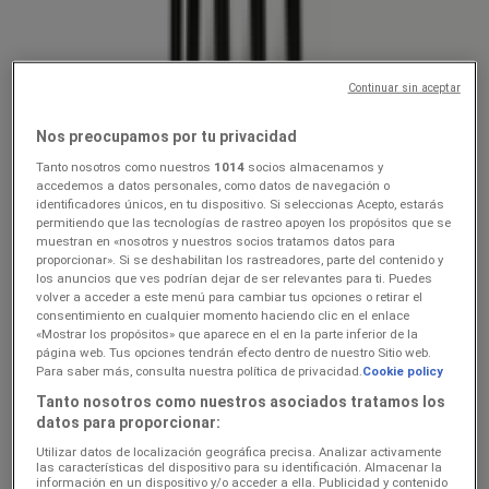
Aibé
Vilniaus g. 1, Skapiškis
Continuar sin aceptar
771 m
Atidaryta
Nos preocupamos por tu privacidad
Tanto nosotros como nuestros
1014
socios almacenamos y
accedemos a datos personales, como datos de navegación o
identificadores únicos, en tu dispositivo. Si seleccionas Acepto, estarás
Aibé
permitiendo que las tecnologías de rastreo apoyen los propósitos que se
muestran en «nosotros y nuestros socios tratamos datos para
Kazimiero Spaičio g. 6, Juodpėnų k.
proporcionar». Si se deshabilitan los rastreadores, parte del contenido y
los anuncios que ves podrían dejar de ser relevantes para ti. Puedes
9.2 km
volver a acceder a este menú para cambiar tus opciones o retirar el
consentimiento en cualquier momento haciendo clic en el enlace
Atidaryta
«Mostrar los propósitos» que aparece en el en la parte inferior de la
página web. Tus opciones tendrán efecto dentro de nuestro Sitio web.
Para saber más, consulta nuestra política de privacidad.
Cookie policy
Tanto nosotros como nuestros asociados tratamos los
Aibé
datos para proporcionar:
Lėvens g. 31, Virbališkių k.
Utilizar datos de localización geográfica precisa. Analizar activamente
las características del dispositivo para su identificación. Almacenar la
11.0 km
información en un dispositivo y/o acceder a ella. Publicidad y contenido