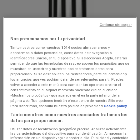
Aibé
Nemuno g. 32, Smalininkai
Continuar sin aceptar
143 m
Atidaryta
Nos preocupamos por tu privacidad
Tanto nosotros como nuestros
1014
socios almacenamos y
accedemos a datos personales, como datos de navegación o
identificadores únicos, en tu dispositivo. Si seleccionas Acepto, estarás
Aibé
permitiendo que las tecnologías de rastreo apoyen los propósitos que se
muestran en «nosotros y nuestros socios tratamos datos para
Martyno Sederevičiaus g. 2, Burgaičių k.
proporcionar». Si se deshabilitan los rastreadores, parte del contenido y
los anuncios que ves podrían dejar de ser relevantes para ti. Puedes
4.9 km
volver a acceder a este menú para cambiar tus opciones o retirar el
consentimiento en cualquier momento haciendo clic en el enlace
Atidaryta
«Mostrar los propósitos» que aparece en el en la parte inferior de la
página web. Tus opciones tendrán efecto dentro de nuestro Sitio web.
Para saber más, consulta nuestra política de privacidad.
Cookie policy
Tanto nosotros como nuestros asociados tratamos los
Aibé
datos para proporcionar:
Ryto g. 1, Jurbarkų k.
Utilizar datos de localización geográfica precisa. Analizar activamente
las características del dispositivo para su identificación. Almacenar la
10.3 km
información en un dispositivo y/o acceder a ella. Publicidad y contenido