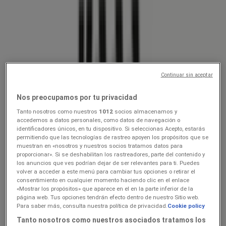
namų ūkio išlaidas
.
Dar 3 dienos
IKI
A4 Bendras palaikymas W32 1
Continuar sin aceptar
Kainų duomenys galioja iki 08-9
795 m - Švenčionėliai
Nos preocupamos por tu privacidad
Dar 3 dienos
Tanto nosotros como nuestros
1012
socios almacenamos y
accedemos a datos personales, como datos de navegación o
identificadores únicos, en tu dispositivo. Si seleccionas Acepto, estarás
permitiendo que las tecnologías de rastreo apoyen los propósitos que se
IKI
muestran en «nosotros y nuestros socios tratamos datos para
proporcionar». Si se deshabilitan los rastreadores, parte del contenido y
A4 palaikymas W32
los anuncios que ves podrían dejar de ser relevantes para ti. Puedes
volver a acceder a este menú para cambiar tus opciones o retirar el
consentimiento en cualquier momento haciendo clic en el enlace
Kainų duomenys galioja iki 08-9
795 m - Švenčionėliai
«Mostrar los propósitos» que aparece en el en la parte inferior de la
Dar 3 dienos
página web. Tus opciones tendrán efecto dentro de nuestro Sitio web.
Para saber más, consulta nuestra política de privacidad.
Cookie policy
Tanto nosotros como nuestros asociados tratamos los