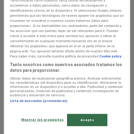
Tanto nosotros como nuestros
1012
socios almacenamos y
accedemos a datos personales, como datos de navegación o
identificadores únicos, en tu dispositivo. Si seleccionas Acepto, estarás
permitiendo que las tecnologías de rastreo apoyen los propósitos que se
{"numCatalogs":0}
muestran en «nosotros y nuestros socios tratamos datos para
proporcionar». Si se deshabilitan los rastreadores, parte del contenido y
los anuncios que ves podrían dejar de ser relevantes para ti. Puedes
Kiti vartotojai taip pat žiūrėjo šiuos
volver a acceder a este menú para cambiar tus opciones o retirar el
leidinius
consentimiento en cualquier momento haciendo clic en el enlace
«Mostrar los propósitos» que aparece en el en la parte inferior de la
página web. Tus opciones tendrán efecto dentro de nuestro Sitio web.
Para saber más, consulta nuestra política de privacidad.
Cookie policy
Ką
Tanto nosotros como nuestros asociados tratamos los
tik
datos para proporcionar:
pridėta
Utilizar datos de localización geográfica precisa. Analizar activamente
las características del dispositivo para su identificación. Almacenar la
información en un dispositivo y/o acceder a ella. Publicidad y contenido
personalizados, medición de publicidad y contenido, investigación de
Aibé
audiencia y desarrollo de servicios.
Lista de asociados (proveedores)
Aibė
katalogas
Mostrar los propósitos
Acepto
Kainų
duomenys