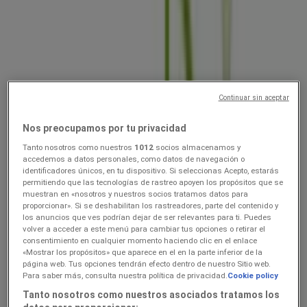
EUROKOS kainų gidas miestui Palanga
EUROKOS Palanga – akcijos,
leidiniai ir nuolaidos
Continuar sin aceptar
Sekti dėl pasiūlymų
Nos preocupamos por tu privacidad
EUROKOS
Tanto nosotros como nuestros
1012
socios almacenamos y
Eurokos 2026 08
accedemos a datos personales, como datos de navegación o
identificadores únicos, en tu dispositivo. Si seleccionas Acepto, estarás
Svarbiausi produktai
permitiendo que las tecnologías de rastreo apoyen los propósitos que se
muestran en «nosotros y nuestros socios tratamos datos para
Galioja nuo
04/08/26
iki
02/09/26
,
EUROKOS
leidinys
proporcionar». Si se deshabilitan los rastreadores, parte del contenido y
"Eurokos 2026 08"
dabar paruoštas peržiūrai.
los anuncios que ves podrían dejar de ser relevantes para ti. Puedes
volver a acceder a este menú para cambiar tus opciones o retirar el
Analizuokite šias
taupymo galimybes
Namų ir kūno priežiūra
consentimiento en cualquier momento haciendo clic en el enlace
skyriuje, kad apsaugotumėte savo biudžetą.
«Mostrar los propósitos» que aparece en el en la parte inferior de la
Naudokite šį skaitmeninį leidinį, kad
patvirtintumėte
página web. Tus opciones tendrán efecto dentro de nuestro Sitio web.
dabartines kainas
ir pasirinktumėte ekonomiškiausią
Para saber más, consulta nuestra política de privacidad.
Cookie policy
variantą.
Tanto nosotros como nuestros asociados tratamos los
Atidarykite EUROKOS kainų gidą dabar, kad