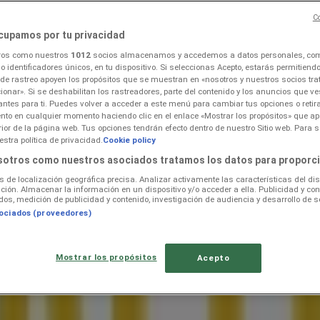
Co
cupamos por tu privacidad
tros como nuestros
1012
socios almacenamos y accedemos a datos personales, com
 identificadores únicos, en tu dispositivo. Si seleccionas Acepto, estarás permitiend
 de rastreo apoyen los propósitos que se muestran en «nosotros y nuestros socios tr
ionar». Si se deshabilitan los rastreadores, parte del contenido y los anuncios que ve
antes para ti. Puedes volver a acceder a este menú para cambiar tus opciones o retira
nto en cualquier momento haciendo clic en el enlace «Mostrar los propósitos» que ap
erior de la página web. Tus opciones tendrán efecto dentro de nuestro Sitio web. Para 
stra política de privacidad.
Cookie policy
sotros como nuestros asociados tratamos los datos para proporci
os de localización geográfica precisa. Analizar activamente las características del dis
ación. Almacenar la información en un dispositivo y/o acceder a ella. Publicidad y co
os, medición de publicidad y contenido, investigación de audiencia y desarrollo de se
sociados (proveedores)
Mostrar los propósitos
Acepto