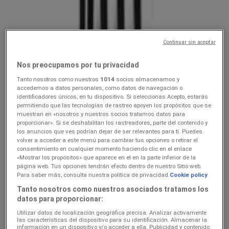
Aibé
Vilniaus g. 4, Troškūnai
Continuar sin aceptar
322 m
Atidaryta
Nos preocupamos por tu privacidad
Tanto nosotros como nuestros
1014
socios almacenamos y
accedemos a datos personales, como datos de navegación o
identificadores únicos, en tu dispositivo. Si seleccionas Acepto, estarás
Aibé
permitiendo que las tecnologías de rastreo apoyen los propósitos que se
muestran en «nosotros y nuestros socios tratamos datos para
Vilniaus g. 1, Troškūnai
proporcionar». Si se deshabilitan los rastreadores, parte del contenido y
los anuncios que ves podrían dejar de ser relevantes para ti. Puedes
390 m
volver a acceder a este menú para cambiar tus opciones o retirar el
consentimiento en cualquier momento haciendo clic en el enlace
Atidaryta
«Mostrar los propósitos» que aparece en el en la parte inferior de la
página web. Tus opciones tendrán efecto dentro de nuestro Sitio web.
Para saber más, consulta nuestra política de privacidad.
Cookie policy
Tanto nosotros como nuestros asociados tratamos los
Aibé
datos para proporcionar:
Viešintos, Vytauto g. 22
Utilizar datos de localización geográfica precisa. Analizar activamente
las características del dispositivo para su identificación. Almacenar la
13.3 km
información en un dispositivo y/o acceder a ella. Publicidad y contenido